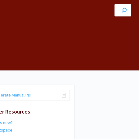
erate Manual PDF
er Resources
's new?
htspace