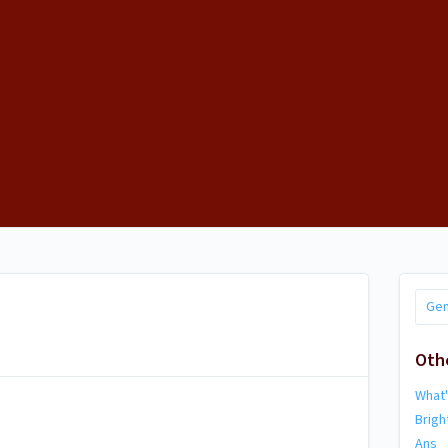
Gen
Oth
What
Brig
Ans