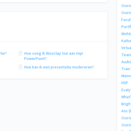
Osiri
Osiri
Facul
Portf
Webl
Kaltu
Virtu
tie?
Hoe voeg ik Wooclap toe aan mijn
Team
PowerPoint?
Audio
Hoe kan ik een presentatie modereren?
Train
Memo
H5P
Evaly
What'
Brigh
Ans (
Osiri
Osiri