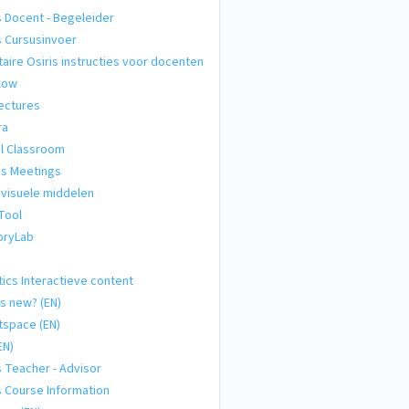
s Docent - Begeleider
s Cursusinvoer
taire Osiris instructies voor docenten
low
ectures
ra
al Classroom
s Meetings
visuele middelen
Tool
ryLab
tics Interactieve content
s new? (EN)
tspace (EN)
EN)
s Teacher - Advisor
s Course Information