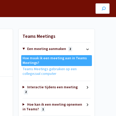
Teams Meetings
Een meeting aanmaken
2
Hoe maak ik een meeting aan in Teams
Meetings?
Teams Meetings gebruiken op een
collegezaal computer
Interactie tijdens een meeting
2
Hoe kan ik een meeting opnemen
in Teams?
1