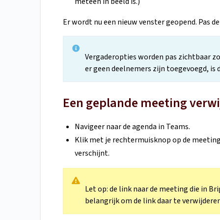
meteen in beeld is.)
Er wordt nu een nieuw venster geopend. Pas de
Vergaderopties worden pas zichtbaar zo
er geen deelnemers zijn toegevoegd, is d
Een geplande meeting verwi
Navigeer naar de agenda in Teams.
Klik met je rechtermuisknop op de meeting d
verschijnt.
Let op: de link naar de meeting die in Br
belangrijk om de link daar te verwijderen