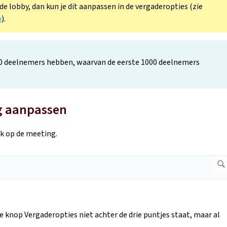
e lobby, dan kun je dit aanpassen in de vergaderopties (zie
n
).
0 deelnemers hebben, waarvan de eerste 1000 deelnemers
ng aanpassen
k op de meeting.
 de knop Vergaderopties niet achter de drie puntjes staat, maar al