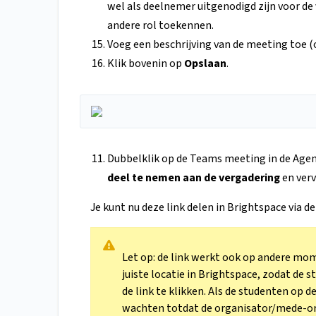
wel als deelnemer uitgenodigd zijn voor d
andere rol toekennen.
Voeg een beschrijving van de meeting toe (
Klik bovenin op
Opslaan
.
Dubbelklik op de Teams meeting in de Agen
deel te nemen aan de vergadering
en ver
Je kunt nu deze link delen in Brightspace via d
Let op: de link werkt ook op andere mom
juiste locatie in Brightspace, zodat de
de link te klikken. Als de studenten op d
wachten totdat de organisator/mede-org