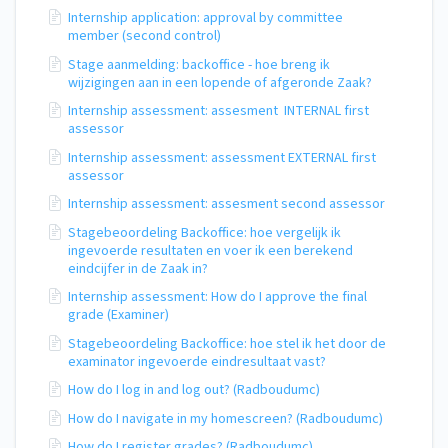
Internship application: approval by committee
member (second control)
Stage aanmelding: backoffice - hoe breng ik
wijzigingen aan in een lopende of afgeronde Zaak?
Internship assessment: assesment INTERNAL first
assessor
Internship assessment: assessment EXTERNAL first
assessor
Internship assessment: assesment second assessor
Stagebeoordeling Backoffice: hoe vergelijk ik
ingevoerde resultaten en voer ik een berekend
eindcijfer in de Zaak in?
Internship assessment: How do I approve the final
grade (Examiner)
Stagebeoordeling Backoffice: hoe stel ik het door de
examinator ingevoerde eindresultaat vast?
How do I log in and log out? (Radboudumc)
How do I navigate in my homescreen? (Radboudumc)
How do I register grades? (Radboudumc)