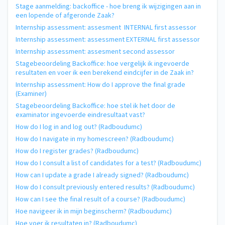
Stage aanmelding: backoffice - hoe breng ik wijzigingen aan in
een lopende of afgeronde Zaak?
Internship assessment: assesment INTERNAL first assessor
Internship assessment: assessment EXTERNAL first assessor
Internship assessment: assesment second assessor
Stagebeoordeling Backoffice: hoe vergelijk ik ingevoerde
resultaten en voer ik een berekend eindcijfer in de Zaak in?
Internship assessment: How do I approve the final grade
(Examiner)
Stagebeoordeling Backoffice: hoe stel ik het door de
examinator ingevoerde eindresultaat vast?
How do I log in and log out? (Radboudumc)
How do I navigate in my homescreen? (Radboudumc)
How do I register grades? (Radboudumc)
How do I consult a list of candidates for a test? (Radboudumc)
How can I update a grade I already signed? (Radboudumc)
How do I consult previously entered results? (Radboudumc)
How can I see the final result of a course? (Radboudumc)
Hoe navigeer ik in mijn beginscherm? (Radboudumc)
Hoe voer ik resultaten in? (Radboudumc)