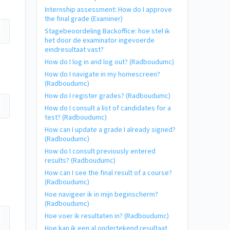
Internship assessment: How do I approve
the final grade (Examiner)
Stagebeoordeling Backoffice: hoe stel ik
het door de examinator ingevoerde
eindresultaat vast?
How do I log in and log out? (Radboudumc)
How do I navigate in my homescreen?
(Radboudumc)
How do I register grades? (Radboudumc)
How do I consult a list of candidates for a
test? (Radboudumc)
How can I update a grade I already signed?
(Radboudumc)
How do I consult previously entered
results? (Radboudumc)
How can I see the final result of a course?
(Radboudumc)
Hoe navigeer ik in mijn beginscherm?
(Radboudumc)
Hoe voer ik resultaten in? (Radboudumc)
Hoe kan ik een al ondertekend resultaat