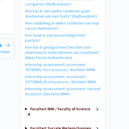
corrigeren? (Radboudumc)
Hoe kan ik zien welke studenten gaan
deelnemen aan een toets? (Radboudumc)
Hoe raadpleeg ik welke studenten aan mijn
cursus deelnemen?
Hoe maak ik een presentielijst met
pasfoto?
LE
Hoe kan ik geregistreerd worden voor
rvisor
elektronisch ondertekenen van resultaten?
(Meer Factor Authenticatie)
Internship assessment: assesment
INTERNAL first assessor / Bachelor BMW
Internship assessment: assesment
EXTERNAL first assessor / Bachelor BMW
Internship assessment: assesment second
assessor / Bachelor BMW
Faculteit NWI / Faculty of Science
4
Faculteit Sociale Wetenschappen