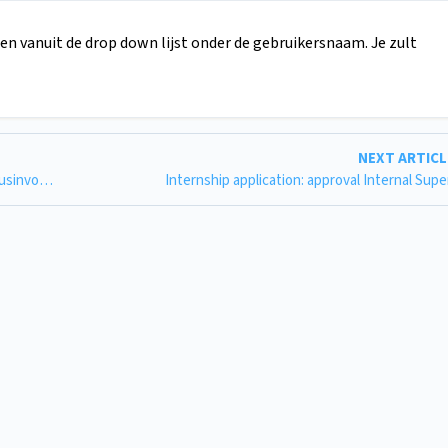
zen vanuit de drop down lijst onder de gebruikersnaam. Je zult
NEXT ARTIC
Editing and approving course information in OSIRIS Cursusinvoer (NSM)
Internship application: approval Internal Supe