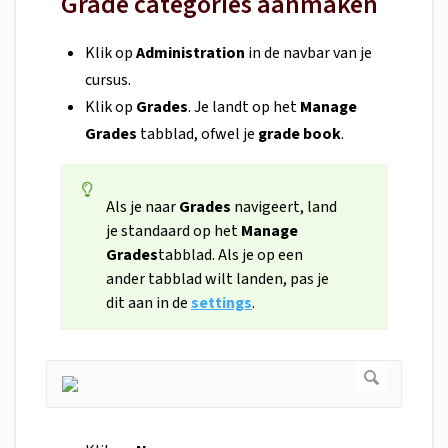
Grade categories aanmaken
Klik op
Administration
in de navbar van je
cursus.
Klik op
Grades
. Je landt op het
Manage
Grades
tabblad, ofwel je
grade book
.
Als je naar
Grades
navigeert, land
je standaard op het
Manage
Grades
tabblad. Als je op een
ander tabblad wilt landen, pas je
dit aan in de
settings
.