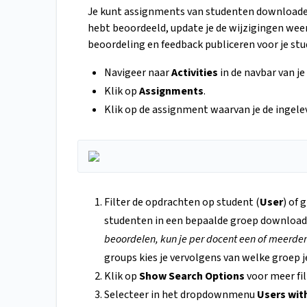
Je kunt assignments van studenten downloaden 
hebt beoordeeld, update je de wijzigingen weer
beoordeling en feedback publiceren voor je st
Navigeer naar
Activities
in de navbar van je
Klik op
Assignments
.
Klik op de assignment waarvan je de ingel
Filter de opdrachten op student (
User
) of 
studenten in een bepaalde groep download
beoordelen, kun je per docent een of meerde
groups kies je vervolgens van welke groep j
Klik op
Show Search Options
voor meer fil
Selecteer in het dropdownmenu
Users wit