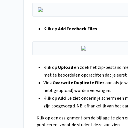
Klik op
Add Feedback Files
.
Klik op
Upload
en zoek het zip-bestand met
met te beoordelen opdrachten dat je eerst
Vink
Overwrite Duplicate Files
aan als je w
hebt geüpload) worden vervangen.
Klik op
Add
. Je ziet onderin je scherm een
zijn toegevoegd. NB: afhankelijk van het aa
Klik op een assignment om de bijlage te zien en
publiceren, zodat de student deze kan zien.