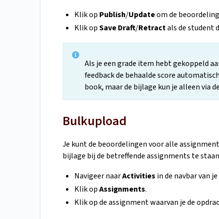
Klik op
Publish
/
Update
om de beoordeling 
Klik op
Save
Draft
/
Retract
als de student 
Als je een grade item hebt gekoppeld aa
feedback de behaalde score automatisch 
book, maar de bijlage kun je alleen via
Bulkupload
Je kunt de beoordelingen voor alle assignment
bijlage bij de betreffende assignments te staan
Navigeer naar
Activities
in de navbar van je
Klik op
Assignments
.
Klik op de assignment waarvan je de opdra