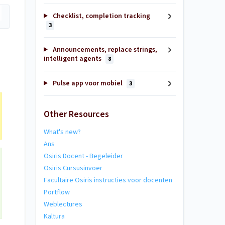
Checklist, completion tracking
3
Announcements, replace strings,
intelligent agents
8
Pulse app voor mobiel
3
Other Resources
What's new?
Ans
Osiris Docent - Begeleider
Osiris Cursusinvoer
Facultaire Osiris instructies voor docenten
Portflow
Weblectures
Kaltura