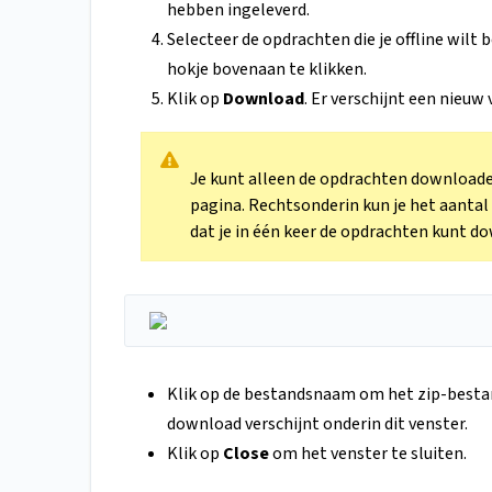
hebben ingeleverd.
Selecteer de opdrachten die je offline wilt
hokje bovenaan te klikken.
Klik op
Download
. Er verschijnt een nieuw 
Je kunt alleen de opdrachten downloade
pagina. Rechtsonderin kun je het aanta
dat je in één keer de opdrachten kunt 
Klik op de bestandsnaam om het zip-bestan
download verschijnt onderin dit venster.
Klik op
Close
om het venster te sluiten.