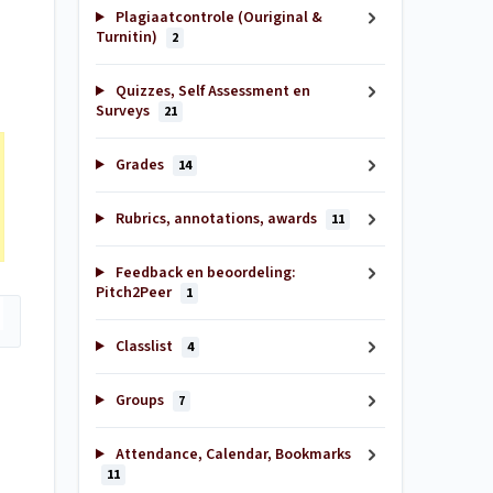
Plagiaatcontrole (Ouriginal &
Turnitin)
2
Quizzes, Self Assessment en
Surveys
21
Grades
14
Rubrics, annotations, awards
11
Feedback en beoordeling:
Pitch2Peer
1
Classlist
4
Groups
7
Attendance, Calendar, Bookmarks
11