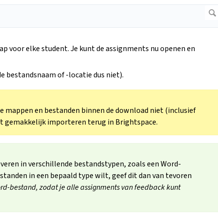
ap voor elke student. Je kunt de assignments nu openen en
de bestandsnaam of -locatie dus niet).
de mappen en bestanden binnen de download niet (inclusief
iet gemakkelijk importeren terug in Brightspace.
eren in verschillende bestandstypen, zoals een Word-
standen in een bepaald type wilt, geef dit dan van tevoren
rd-bestand, zodat je alle assignments van feedback kunt