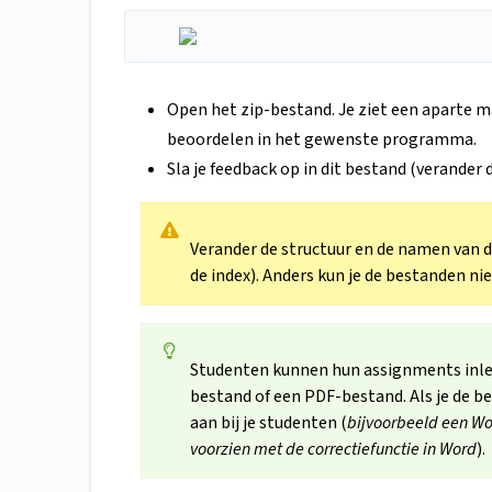
Open het zip-bestand. Je ziet een aparte m
beoordelen in het gewenste programma.
Sla je feedback op in dit bestand (verander 
Verander de structuur en de namen van 
de index). Anders kun je de bestanden n
Studenten kunnen hun assignments inlev
bestand of een PDF-bestand. Als je de be
aan bij je studenten (
bijvoorbeeld een Wo
voorzien met de correctiefunctie in Word
).