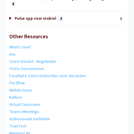
8
Pulse app voor mobiel
3
Other Resources
What's new?
Ans
Osiris Docent - Begeleider
Osiris Cursusinvoer
Facultaire Osiris instructies voor docenten
Portflow
Weblectures
Kaltura
Virtual Classroom
Teams Meetings
Audiovisuele middelen
TrainTool
MemoryLab