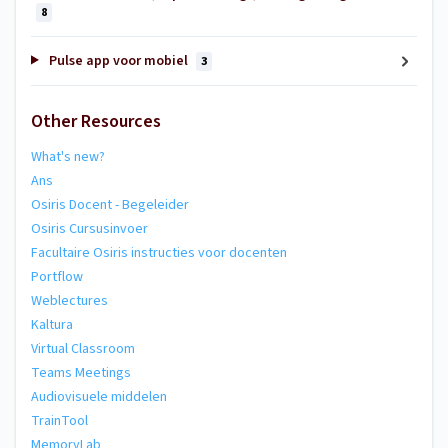
8
Pulse app voor mobiel
3
Other Resources
What's new?
Ans
Osiris Docent - Begeleider
Osiris Cursusinvoer
Facultaire Osiris instructies voor docenten
Portflow
Weblectures
Kaltura
Virtual Classroom
Teams Meetings
Audiovisuele middelen
TrainTool
MemoryLab