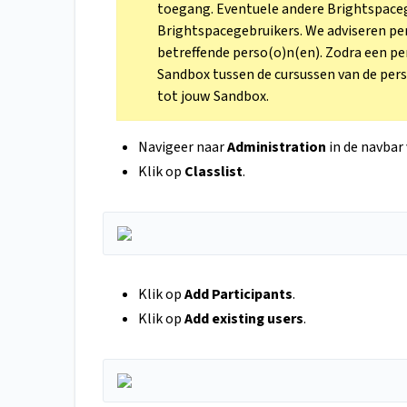
toegang. Eventuele andere Brightspacege
Brightspacegebruikers. We adviseren per
betreffende perso(o)n(en). Zodra een pe
Sandbox tussen de cursussen van de per
tot jouw Sandbox.
Navigeer naar
Administration
in de navbar 
Klik op
Classlist
.
Klik op
Add Participants
.
Klik op
Add existing users
.