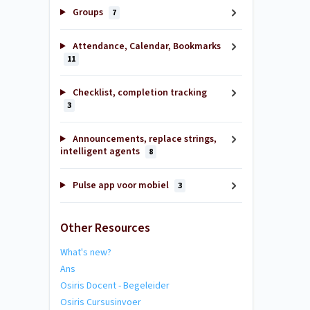
Groups
7
Attendance, Calendar, Bookmarks
11
Checklist, completion tracking
3
Announcements, replace strings,
intelligent agents
8
Pulse app voor mobiel
3
Other Resources
What's new?
Ans
Osiris Docent - Begeleider
Osiris Cursusinvoer