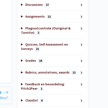
Discussions
17
Assignments
12
Plagiaatcontrole (Ouriginal &
Turnitin)
2
Quizzes, Self Assessment en
Surveys
21
Grades
14
Rubrics, annotations, awards
11
Feedback en beoordeling:
Pitch2Peer
1
LE
ndbox?
Classlist
4