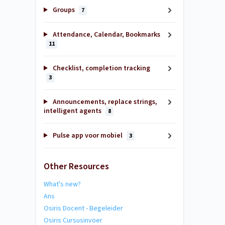
Groups
7
Attendance, Calendar, Bookmarks
11
Checklist, completion tracking
3
Announcements, replace strings,
intelligent agents
8
Pulse app voor mobiel
3
Other Resources
What's new?
Ans
Osiris Docent - Begeleider
Osiris Cursusinvoer