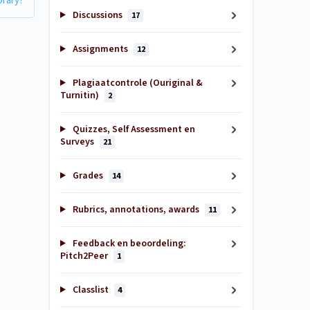
brary?
Discussions
17
Assignments
12
Plagiaatcontrole (Ouriginal &
Turnitin)
2
Quizzes, Self Assessment en
Surveys
21
Grades
14
Rubrics, annotations, awards
11
Feedback en beoordeling:
Pitch2Peer
1
Classlist
4