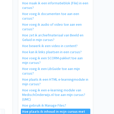
Hoe maak ik een informatieblok (File) in een
cursus?
Hoe voeg ik documenten toe aan een
cursus?
Hoe voeg ik audio of video toe aan een
cursus?
Hoe zet ik archiefmateriaal van Beeld en
Geluid in mijn cursus?
Hoe bewerk ik een video in content?
Hoe kan ik links plaatsen in een cursus?
Hoe voeg ik een SCORM-pakket toe aan
mijn cursus?
Hoe voeg ik een LibGuide toe aan mijn
cursus?
Hoe plaats ik een HTML e-learningmodule in
g
mijn cursus?
Hoe voeg ik een e-learning module van
MedischOnderwijs.nl toe aan mijn cursus?
(UMC)
Hoe gebruik ik Manage Files?
Hoe plaats ik inhoud in mijn cursus met