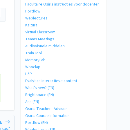
Facultaire Osiris instructies voor docenten
Portflow
Weblectures
Kaltura
Virtual Classroom
Teams Meetings
Audiovisuele middelen
TrainTool
MemoryLab
Wooclap
H5P
Evalytics Interactieve content
What's new? (EN)
Brightspace (EN)
Ans (EN)
Osiris Teacher - Advisor
Osiris Course Information
LE
Portflow (EN)
ursus?
Weblectures (EN)