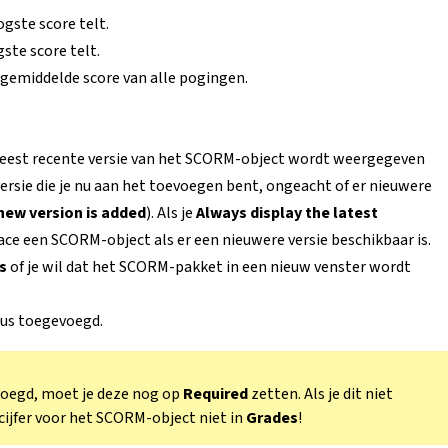
gste score telt.
gste score telt.
de gemiddelde score van alle pogingen.
 meest recente versie van het SCORM-object wordt weergegeven
 versie die je nu aan het toevoegen bent, ongeacht of er nieuwere
 new version is added
). Als je
Always display the latest
pace een SCORM-object als er een nieuwere versie beschikbaar is.
ns
of je wil dat het SCORM-pakket in een nieuw venster wordt
rsus toegevoegd.
oegd, moet je deze nog op
Required
zetten. Als je dit niet
cijfer voor het SCORM-object niet in
Grades
!