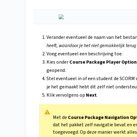
Verander eventueel de naam van het bestan
heeft, waardoor je het niet gemakkelijk terug
Voeg eventueel een beschrijving toe.
Kies onder
Course Package Player Optio
geopend.
Stel eventueel in of een student de SCORM
je het gemaakt hebt dit zelf niet ondersteu
Klik vervolgens op
Next
.
Met de
Course Package Navigation Op
dat het pakket zelf navigatie bevat en 
toegevoegd. Op deze manier werkt alles 