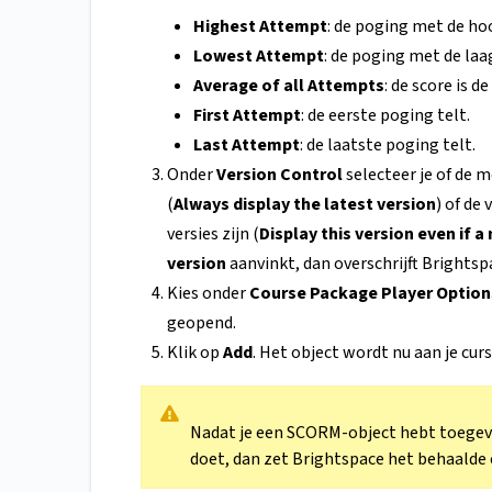
Highest Attempt
: de poging met de hoo
Lowest Attempt
: de poging met de laa
Average of all Attempts
: de score is 
First Attempt
: de eerste poging telt.
Last Attempt
: de laatste poging telt.
Onder
Version Control
selecteer je of de
(
Always display the latest version
) of de
versies zijn (
Display this version even if a
version
aanvinkt, dan overschrijft Brights
Kies onder
Course Package Player Optio
geopend.
Klik op
Add
. Het object wordt nu aan je cu
Nadat je een SCORM-object hebt toegev
doet, dan zet Brightspace het behaalde 