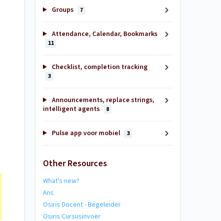
Groups
7
Attendance, Calendar, Bookmarks
11
Checklist, completion tracking
3
Announcements, replace strings,
intelligent agents
8
Pulse app voor mobiel
3
Other Resources
What's new?
Ans
Osiris Docent - Begeleider
Osiris Cursusinvoer