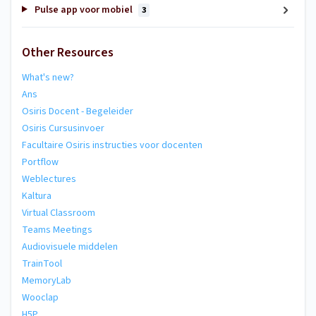
Pulse app voor mobiel
3
Other Resources
What's new?
Ans
Osiris Docent - Begeleider
Osiris Cursusinvoer
Facultaire Osiris instructies voor docenten
Portflow
Weblectures
Kaltura
Virtual Classroom
Teams Meetings
Audiovisuele middelen
TrainTool
MemoryLab
Wooclap
H5P