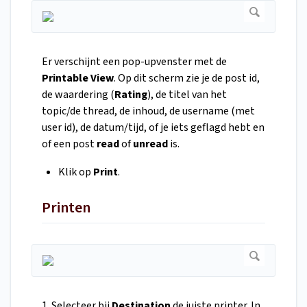
Er verschijnt een pop-upvenster met de
Printable View
. Op dit scherm zie je de post id,
de waardering (
Rating
), de titel van het
topic/de thread, de inhoud, de username (met
user id), de datum/tijd, of je iets geflagd hebt en
of een post
read
of
unread
is.
Klik op
Print
.
Printen
1. Selecteer bij
Destination
de juiste printer. In