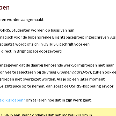
epen
eren worden aangemaakt:
SIRIS. Studenten worden op basis van hun
atisch voor de bijbehorende Brightspacegroep ingeschreven. Als
laatst wordt of zich in OSIRIS uitschrijft voor een
 direct in Brightspace doorgevoerd.
 aangegeven dat de daarbij behorende werkvormgroepen niet naar
oor
Nee
te selecteren bij de vraag
Groepen naar LMS?
), zullen ook d
groepen niet overgezet worden. Als je op een later moment
Brightspace op te nemen, dan zorgt de OSIRIS-koppeling ervoor
.
k ik groepen?
om te leren hoe dat in zijn werk gaat.
n OSIRIS aan, want ondanks dat het mogelijk is om in