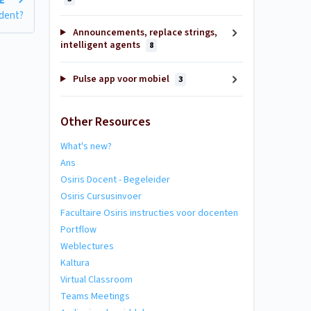
LE
udent?
Announcements, replace strings,
intelligent agents
8
Pulse app voor mobiel
3
Other Resources
What's new?
Ans
Osiris Docent - Begeleider
Osiris Cursusinvoer
Facultaire Osiris instructies voor docenten
Portflow
Weblectures
Kaltura
Virtual Classroom
Teams Meetings