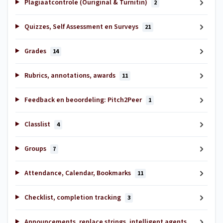
Plagiaatcontrole (Ouriginal & Turnitin)
2
Quizzes, Self Assessment en Surveys
21
Grades
14
Rubrics, annotations, awards
11
Feedback en beoordeling: Pitch2Peer
1
Classlist
4
Groups
7
Attendance, Calendar, Bookmarks
11
Checklist, completion tracking
3
Announcements, replace strings, intelligent agents