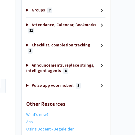
Groups
7
Attendance, Calendar, Bookmarks
11
Checklist, completion tracking
3
Announcements, replace strings,
intelligent agents
8
Pulse app voor mobiel
3
Other Resources
What's new?
Ans
Osiris Docent - Begeleider