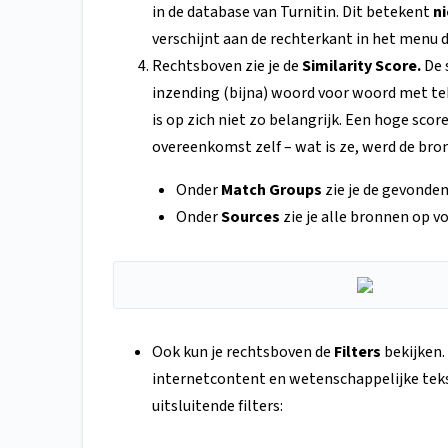
in de database van Turnitin. Dit betekent
ni
verschijnt aan de rechterkant in het menu d
Rechtsboven zie je de
Similarity Score.
De 
inzending (bijna) woord voor woord met tek
is op zich niet zo belangrijk. Een hoge scor
overeenkomst zelf – wat is ze, werd de bro
Onder
Match Groups
zie je de gevonde
Onder
Sources
zie je alle bronnen op v
Ook kun je rechtsboven de
Filters
bekijken.
internetcontent en wetenschappelijke tekst
uitsluitende filters: