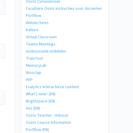
Osiris Cursusinvoer
Facultaire Osiris instructies voor docenten
Portflow
Weblectures
Kaltura
Virtual Classroom
Teams Meetings
Audiovisuele middelen
TrainTool
MemoryLab
Wooclap
H5P
Evalytics Interactieve content
What's new? (EN)
Brightspace (EN)
Ans (EN)
Osiris Teacher - Advisor
Osiris Course Information
Portflow (EN)