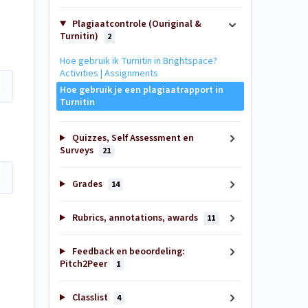
Plagiaatcontrole (Ouriginal &
Turnitin)
2
Hoe gebruik ik Turnitin in Brightspace?
Activities | Assignments
Hoe gebruik je een plagiaatrapport in
Turnitin
Quizzes, Self Assessment en
Surveys
21
Grades
14
Rubrics, annotations, awards
11
Feedback en beoordeling:
Pitch2Peer
1
Classlist
4