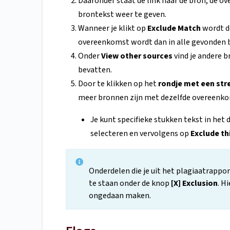
Daaronder staat de link naar de bron, de o
brontekst weer te geven.
Wanneer je klikt op
Exclude Match
wordt d
overeenkomst wordt dan in alle gevonden 
Onder
View other sources
vind je andere b
bevatten.
Door te klikken op het
rondje met een st
meer bronnen zijn met dezelfde overeenkom
Je kunt specifieke stukken tekst in het
selecteren en vervolgens op
Exclude th
Onderdelen die je uit het plagiaatrappo
te staan onder de knop
[X] Exclusion
. H
ongedaan maken.