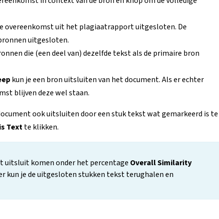
vereenkomst in context van de bron en knop om de volledige
e overeenkomst uit het plagiaatrapport uitgesloten. De
bronnen uitgesloten.
ronnen die (een deel van) dezelfde tekst als de primaire bron
reep
kun je een bron uitsluiten van het document. Als er echter
st blijven deze wel staan.
 document ook uitsluiten door een stuk tekst wat gemarkeerd is te
is Text
te klikken.
rt uitsluit komen onder het percentage
Overall Similarity
ier kun je de uitgesloten stukken tekst terughalen en