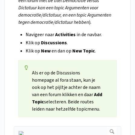
een forum met de titel Democratie versus
Dictatuur kan een topic Argumenten voor
democratie/dictatuur, en een topic Argumenten
tegen democratie/dictatuur hebben
)
.
Navigeer naar
Activities
in de navbar.
Klik op
Discussions
.
Klik op
New
en dan op
New Topic
.
Als er op de Discussions
homepage al fora staan, kun je
ook op het pijltje achter de naam
van een forum klikken en daar
Add
Topic
selecteren. Beide routes
leiden naar hetzelfde topicmenu.