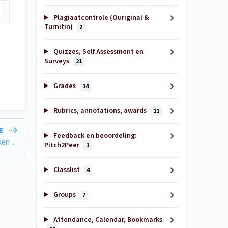
Plagiaatcontrole (Ouriginal &
Turnitin)
2
Quizzes, Self Assessment en
Surveys
21
Grades
14
Rubrics, annotations, awards
11
LE
Feedback en beoordeling:
Hoe kunnen studenten bijhouden welke content ze al bekeken hebben?
Pitch2Peer
1
Classlist
4
Groups
7
Attendance, Calendar, Bookmarks