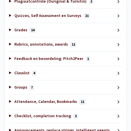
Plagiaatcontrole (Ouriginal & Turnitin)
2
Quizzes, Self Assessment en Surveys
21
Grades
14
Rubrics, annotations, awards
11
Feedback en beoordeling: Pitch2Peer
1
Classlist
4
Groups
7
Attendance, Calendar, Bookmarks
11
Checklist, completion tracking
3
Announcements, replace strings, intelligent agents